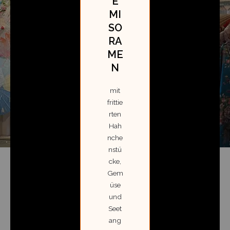
E
MI
SO
RA
ME
N
mit
frittie
rten
Hah
nche
nstü
cke,
Gem
üse
und
Seet
ang