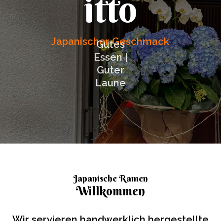
itto
Japanischer Geschmack
Gutes
Essen |
Guter
Laune
Japanische Ramen
Willkommen
Wir servieren handwerklich hergestellte