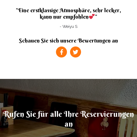
"Eine erstklassige Atmosphäre, sehr lecker,
kann nur empfohlen
"
- Weiyu S
Schauen Sie sich unsere Bewertungen an
F
T
a
w
c
i
e
t
b
t
o
e
o
r
k
-
f
Rufen Sie für alle Ihre Reservierungen
an