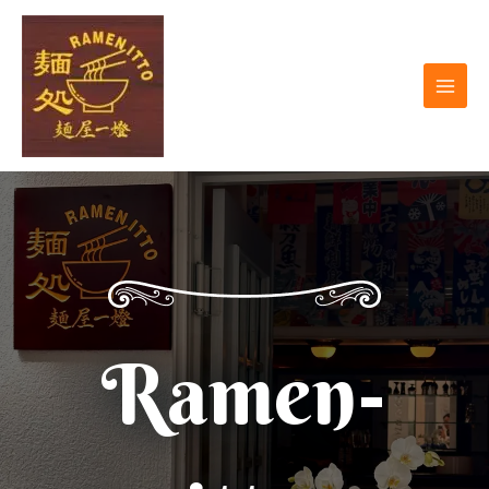
跳
Main
至
Men
内
容
Ramen-