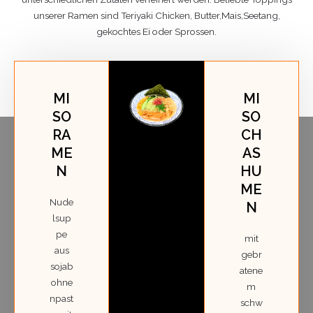
unserer Ramen sind Teriyaki Chicken, Butter,Mais,Seetang,
gekochtes Ei oder Sprossen.
MI
MI
SO
SO
RA
CH
ME
AS
N
HU
ME
Nude
N
lsup
pe
mit
aus
gebr
sojab
atene
ohne
m
npast
schw